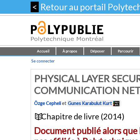
<
Retour au portail Polyte
Accueil
À propos
Déposer
Parcourir
Se connecter
PHYSICAL LAYER SECUR
COMMUNICATION NE
Özge Cepheli
et
Gunes Karabulut Kurt
Chapitre de livre (2014)
Document publié alors que l