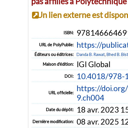
pas affiliés à Polytechniqu
Un lien externe est dispo
97814666469
ISBN:
https://public
URL de PolyPublie:
Éditeurs ou éditrices:
Danda B. Rawat
,
Bhed B. Bis
IGI Global
Maison d'édition:
10.4018/978-
DOI:
https://doi.o
URL officielle:
9.ch004
18 avr. 2023 1
Date du dépôt:
08 avr. 2025 1
Dernière modification: