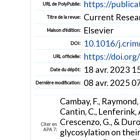
https://public
URL de PolyPublie:
Current Resear
Titre de la revue:
Elsevier
Maison d'édition:
10.1016/j.cri
DOI:
https://doi.or
URL officielle:
18 avr. 2023 1
Date du dépôt:
08 avr. 2025 0
Dernière modification:
Cambay, F., Raymond, C.
Cantin, C., Lenferink, 
Crescenzo, G., & Duro
Citer en
APA 7:
glycosylation on thei