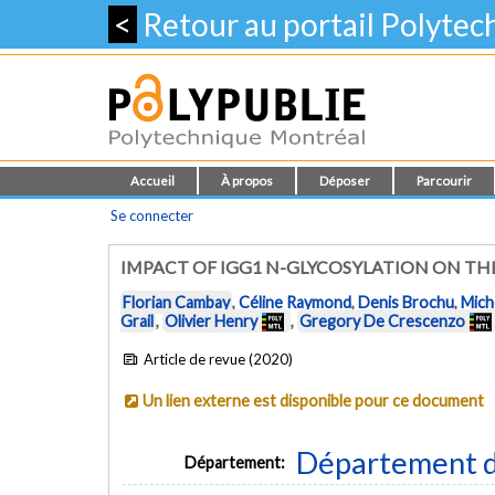
<
Retour au portail Polyte
Accueil
À propos
Déposer
Parcourir
Se connecter
IMPACT OF IGG1 N-GLYCOSYLATION ON TH
Florian Cambay
,
Céline Raymond
,
Denis Brochu
,
Mich
Grail
,
Olivier Henry
,
Gregory De Crescenzo
Article de revue (2020)
Un lien externe est disponible pour ce document
Département d
Département: