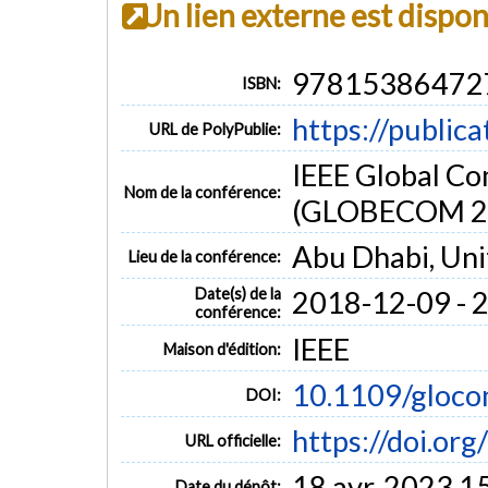
Un lien externe est dispo
97815386472
ISBN:
https://public
URL de PolyPublie:
IEEE Global C
Nom de la conférence:
(GLOBECOM 2
Abu Dhabi, Uni
Lieu de la conférence:
Date(s) de la
2018-12-09 - 
conférence:
IEEE
Maison d'édition:
10.1109/gloc
DOI:
https://doi.o
URL officielle:
18 avr. 2023 1
Date du dépôt: