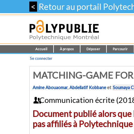
<
Retour au portail Polyte
Accueil
À propos
Déposer
Parcourir
Se connecter
MATCHING-GAME FOR
Amine Abouaomar
,
Abdellatif Kobbane
et
Soumaya C
Communication écrite (201
Document publié alors que l
pas affiliés à Polytechniqu