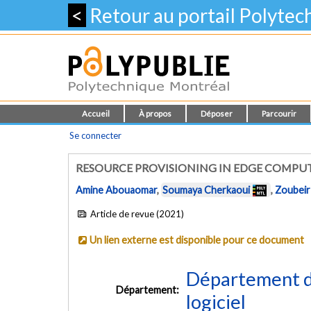
<
Retour au portail Polyte
Accueil
À propos
Déposer
Parcourir
Se connecter
RESOURCE PROVISIONING IN EDGE COMPUT
Amine Abouaomar
,
Soumaya Cherkaoui
,
Zoubeir
Article de revue (2021)
Un lien externe est disponible pour ce document
Département de
Département:
logiciel