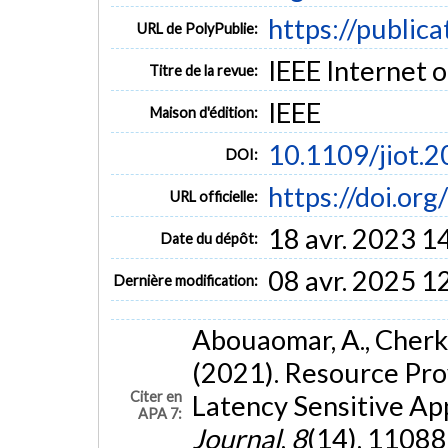
https://public
URL de PolyPublie:
IEEE Internet o
Titre de la revue:
IEEE
Maison d'édition:
10.1109/jiot.
DOI:
https://doi.or
URL officielle:
18 avr. 2023 1
Date du dépôt:
08 avr. 2025 1
Dernière modification:
Abouaomar, A., Cherkao
(2021). Resource Pro
Citer en
Latency Sensitive App
APA 7:
Journal
,
8
(14), 1108