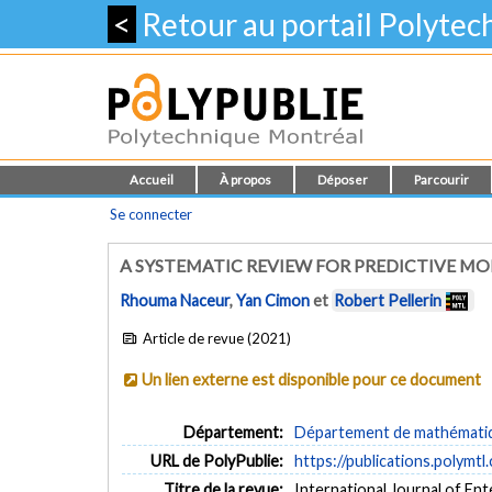
<
Retour au portail Polyte
Accueil
À propos
Déposer
Parcourir
Se connecter
A SYSTEMATIC REVIEW FOR PREDICTIVE MO
Rhouma Naceur
,
Yan Cimon
et
Robert Pellerin
Article de revue (2021)
Un lien externe est disponible pour ce document
Département:
Département de mathématiqu
URL de PolyPublie:
https://publications.polymtl
Titre de la revue:
International Journal of Ent