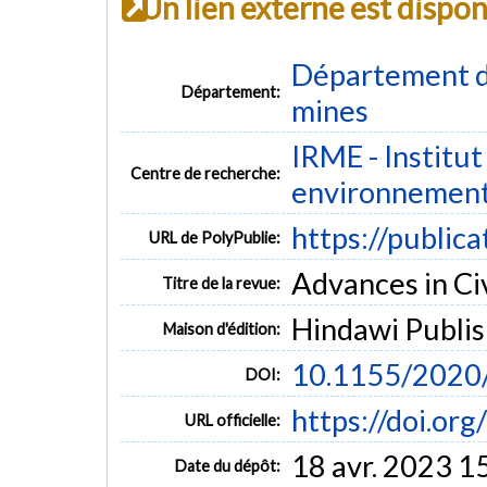
Un lien externe est dispo
Département de
Département:
mines
IRME - Institut
Centre de recherche:
environnemen
https://public
URL de PolyPublie:
Advances in Civ
Titre de la revue:
Hindawi Publis
Maison d'édition:
10.1155/2020
DOI:
https://doi.o
URL officielle:
18 avr. 2023 1
Date du dépôt: