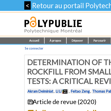
<
Retour au portail Polyte
Accueil
À propos
Déposer
Parcourir
Se connecter
DETERMINATION OF T
ROCKFILL FROM SMAL
TESTS: A CRITICAL RE
Akram Deiminiat
,
Li Li
,
Feitao Zeng
,
Thomas Pa
Article de revue (2020)