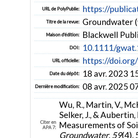
https://public
URL de PolyPublie:
Groundwater (v
Titre de la revue:
Blackwell Publ
Maison d'édition:
10.1111/gwat
DOI:
https://doi.or
URL officielle:
18 avr. 2023 1
Date du dépôt:
08 avr. 2025 0
Dernière modification:
Wu, R., Martin, V., McK
Selker, J., & Aubertin
Citer en
Measurements of Soil
APA 7:
Groundwater
,
59
(4),