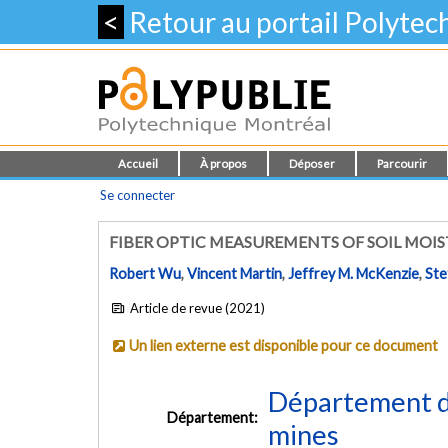
<
Retour au portail Polyte
Accueil
À propos
Déposer
Parcourir
Se connecter
FIBER OPTIC MEASUREMENTS OF SOIL MOIST
Robert Wu
,
Vincent Martin
,
Jeffrey M. McKenzie
,
Ste
Article de revue (2021)
Un lien externe est disponible pour ce document
Département de
Département:
mines