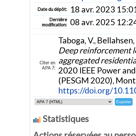
18 avr. 2023 15:0
Date du dépôt:
Dernière
08 avr. 2025 12:2
modification:
Taboga, V., Bellahsen,
Deep reinforcement le
aggregated residenti
Citer en
APA 7:
2020 IEEE Power and
(PESGM 2020), Montré
https://doi.org/10
Statistiques
Actions réservées au pers