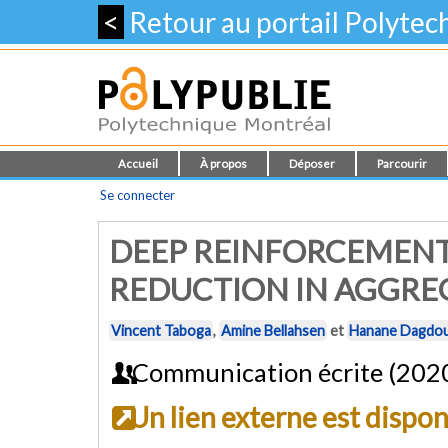
<
Retour au portail Polyte
Accueil
À propos
Déposer
Parcourir
Se connecter
DEEP REINFORCEMENT
REDUCTION IN AGGRE
Vincent Taboga
,
Amine Bellahsen
et
Hanane Dagdou
Communication écrite (202
Un lien externe est dispo