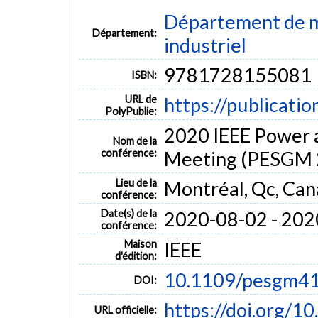
Département de m
Département:
industriel
9781728155081
ISBN:
URL de
https://publicati
PolyPublie:
2020 IEEE Power 
Nom de la
conférence:
Meeting (PESGM 
Lieu de la
Montréal, Qc, Ca
conférence:
Date(s) de la
2020-08-02 - 202
conférence:
Maison
IEEE
d'édition:
10.1109/pesgm4
DOI:
https://doi.org/
URL officielle: