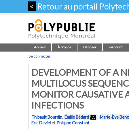
<
Retour au portail Polyte
Accueil
À propos
Déposer
Parcourir
Se connecter
DEVELOPMENT OF A 
MULTILOCUS SEQUENC
MONITOR CAUSATIVE 
INFECTIONS
Thibault Bourdin
,
Émilie Bédard
,
Marie-Ève Beno
Eric Deziel
et
Philippe Constant