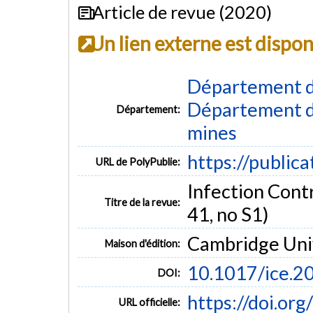
Article de revue (2020)
Un lien externe est dispo
Département d
Département de
Département:
mines
https://public
URL de PolyPublie:
Infection Contr
Titre de la revue:
41, no S1)
Cambridge Univ
Maison d'édition:
10.1017/ice.2
DOI:
https://doi.or
URL officielle: