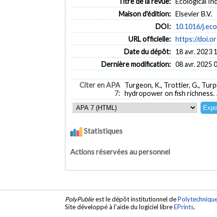
Titre de la revue:
Ecological Ind
Maison d'édition:
Elsevier B.V.
DOI:
10.1016/j.ec
URL officielle:
https://doi.o
Date du dépôt:
18 avr. 2023 
Dernière modification:
08 avr. 2025 
Citer en APA
Turgeon, K., Trottier, G., Turp
7:
hydropower on fish richness.
Statistiques
Actions réservées au personnel
PolyPublie
est le dépôt institutionnel de
Polytechniqu
Site développé à l'aide du logiciel libre
EPrints
.