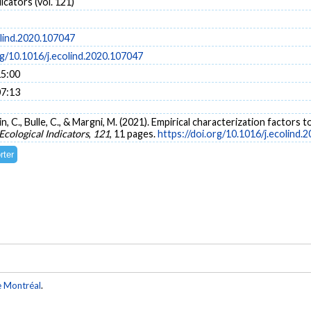
icators (vol. 121)
olind.2020.107047
rg/10.1016/j.ecolind.2020.107047
15:00
07:13
in, C., Bulle, C., & Margni, M. (2021). Empirical characterization factors
Ecological Indicators
,
121
, 11 pages.
https://doi.org/10.1016/j.ecolind.
e Montréal
.