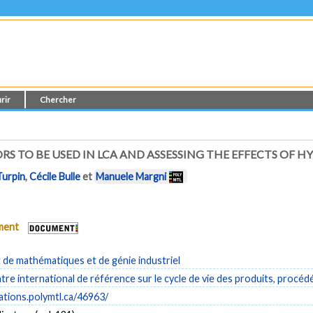
rir
Chercher
S TO BE USED IN LCA AND ASSESSING THE EFFECTS OF 
Turpin
,
Cécile Bulle
et
Manuele Margni
ument
de mathématiques et de génie industriel
re international de référence sur le cycle de vie des produits, procéd
cations.polymtl.ca/46963/