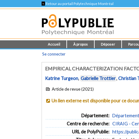
<
Retour au portail Polytechnique Montréal
Accueil
À propos
Déposer
Parcou
Se connecter
EMPIRICAL CHARACTERIZATION FACTOR
Katrine Turgeon
,
Gabrielle Trottier
,
Christian 
Article de revue (2021)
Un lien externe est disponible pour ce doc
Département:
Département 
Centre de recherche:
CIRAIG - Cent
URL de PolyPublie:
https://publi