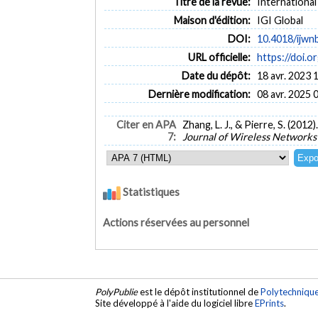
Titre de la revue:
International
Maison d'édition:
IGI Global
DOI:
10.4018/ijwn
URL officielle:
https://doi.
Date du dépôt:
18 avr. 2023 
Dernière modification:
08 avr. 2025 
Citer en APA
Zhang, L. J., & Pierre, S. (2
7:
Journal of Wireless Networks
Statistiques
Actions réservées au personnel
PolyPublie
est le dépôt institutionnel de
Polytechniqu
Site développé à l'aide du logiciel libre
EPrints
.