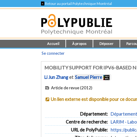
<
Retour au portail Polytechnique Montréal
Accueil
À propos
Déposer
Parcou
Se connecter
MOBILITY SUPPORT FOR IPV6-BASED 
Li Jun Zhang
et
Samuel Pierre
Article de revue (2012)
Un lien externe est disponible pour ce doc
Département:
Département d
Centre de recherche:
LARIM - Labo
URL de PolyPublie:
https://publi