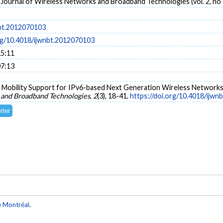
 Journal of Wireless Networks and Broadband Technologies (vol. 2, no 
bt.2012070103
org/10.4018/ijwnbt.2012070103
15:11
07:13
012). Mobility Support for IPv6-based Next Generation Wireless Network
 and Broadband Technologies
,
2
(3), 18-41.
https://doi.org/10.4018/ijw
e Montréal
.