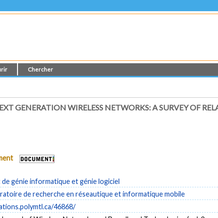
rir
Chercher
NEXT GENERATION WIRELESS NETWORKS: A SURVEY OF RE
ument
e génie informatique et génie logiciel
ratoire de recherche en réseautique et informatique mobile
cations.polymtl.ca/46868/