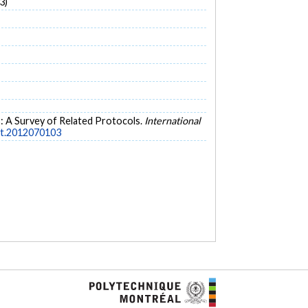
3)
s: A Survey of Related Protocols.
International
nbt.2012070103