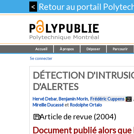
<
Retour au portail Polyte
Accueil
À propos
Déposer
Parcourir
Se connecter
DÉTECTION D'INTRUSI
D'ALERTES
Hervé Debar
,
Benjamin Morin
,
Frédéric Cuppens
Mireille Ducassé
et
Rodolphe Ortalo
Article de revue (2004)
Document publié alors que l