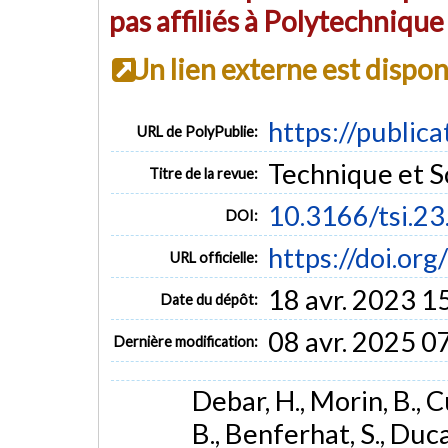
pas affiliés à Polytechniqu
Un lien externe est dispo
https://public
URL de PolyPublie:
Technique et Sc
Titre de la revue:
10.3166/tsi.2
DOI:
https://doi.or
URL officielle:
18 avr. 2023 1
Date du dépôt:
08 avr. 2025 0
Dernière modification:
Debar, H., Morin, B., Cu
B., Benferhat, S., Duca