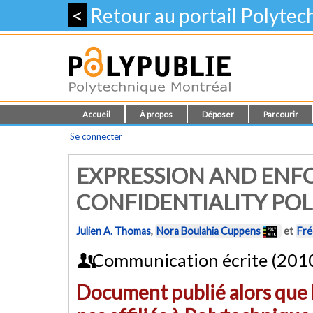
<
Retour au portail Polyte
Accueil
À propos
Déposer
Parcourir
Se connecter
EXPRESSION AND ENF
CONFIDENTIALITY POL
Julien A. Thomas
,
Nora Boulahia Cuppens
et
Fré
Communication écrite (201
Document publié alors que l