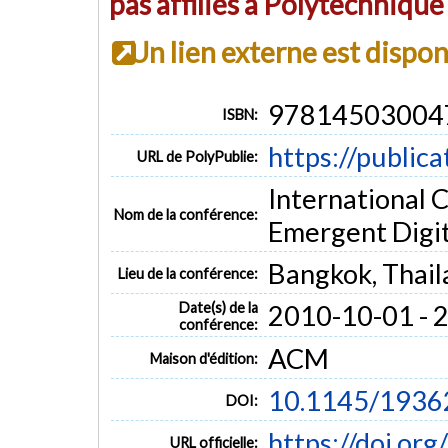
pas affiliés à Polytechniqu
Un lien externe est dispo
97814503004
ISBN:
https://public
URL de PolyPublie:
International
Nom de la conférence:
Emergent Digi
Bangkok, Thail
Lieu de la conférence:
Date(s) de la
2010-10-01 - 
conférence:
ACM
Maison d'édition:
10.1145/1936
DOI:
https://doi.o
URL officielle: