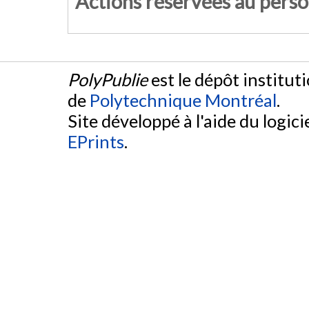
Actions réservées au pers
PolyPublie
est le dépôt institut
de
Polytechnique Montréal
.
Site développé à l'aide du logicie
EPrints
.