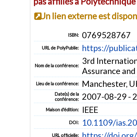
pas affiliés à Polytechniqu
Un lien externe est dispo
0769528767
ISBN:
https://public
URL de PolyPublie:
3rd Internatio
Nom de la conférence:
Assurance and 
Manchester, U
Lieu de la conférence:
Date(s) de la
2007-08-29 - 
conférence:
IEEE
Maison d'édition:
10.1109/ias.2
DOI:
https://doi.or
URL officielle: