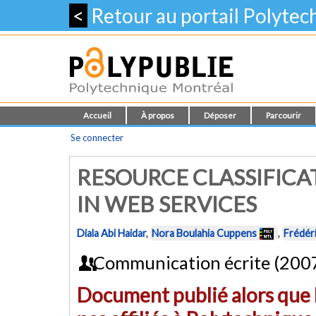
<
Retour au portail Polyte
Accueil
À propos
Déposer
Parcourir
Se connecter
RESOURCE CLASSIFICA
IN WEB SERVICES
Diala Abi Haidar
,
Nora Boulahia Cuppens
,
Frédér
Communication écrite (200
Document publié alors que l