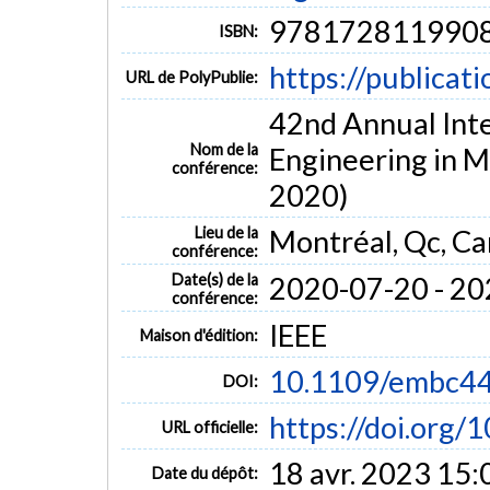
978172811990
ISBN:
https://publicat
URL de PolyPublie:
42nd Annual Inte
Nom de la
Engineering in M
conférence:
2020)
Lieu de la
Montréal, Qc, C
conférence:
Date(s) de la
2020-07-20 - 2
conférence:
IEEE
Maison d'édition:
10.1109/embc4
DOI:
https://doi.org
URL officielle:
18 avr. 2023 15:
Date du dépôt: