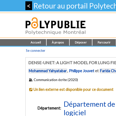
<
Retour au portail Polyte
Accueil
À propos
Déposer
Parcourir
Se connecter
DENSE-UNET: A LIGHT MODEL FOR LUNG FI
Mohammad Yahyatabar
,
Philippe Jouvet
et
Farida Ch
Communication écrite (2020)
Un lien externe est disponible pour ce document
Département de 
Département:
logiciel