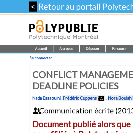
<
Retour au portail Polyte
Accueil
À propos
Déposer
Parcourir
Se connecter
CONFLICT MANAGEMEN
DEADLINE POLICIES
Nada Essaouini
,
Frédéric Cuppens
,
Nora Boulah
Communication écrite (201
Document publié alors que l