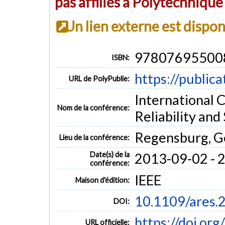
pas affiliés à Polytechniqu
Un lien externe est dispo
97807695500
ISBN:
https://public
URL de PolyPublie:
International C
Nom de la conférence:
Reliability and
Regensburg, 
Lieu de la conférence:
Date(s) de la
2013-09-02 - 
conférence:
IEEE
Maison d'édition:
10.1109/ares.
DOI:
https://doi.or
URL officielle: