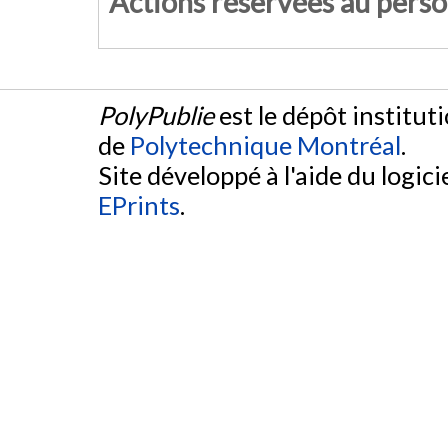
Actions réservées au pers
PolyPublie
est le dépôt institut
de
Polytechnique Montréal
.
Site développé à l'aide du logicie
EPrints
.