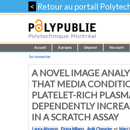
<
Retour au portail Polyte
Accueil
À propos
Déposer
Parcourir
Se connecter
A NOVEL IMAGE ANALY
THAT MEDIA CONDITI
PLATELET-RICH PLASM
DEPENDENTLY INCREA
IN A SCRATCH ASSAY
Laura Ahunon
,
Fiona Milano
,
Anik Chevrier
et
Marc 