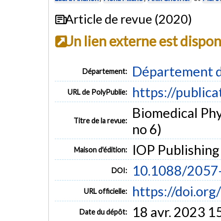
Article de revue (2020)
Un lien externe est dispo
Département d
Département:
https://public
URL de PolyPublie:
Biomedical Phys
Titre de la revue:
no 6)
IOP Publishing
Maison d'édition:
10.1088/2057
DOI:
https://doi.o
URL officielle:
18 avr. 2023 1
Date du dépôt: