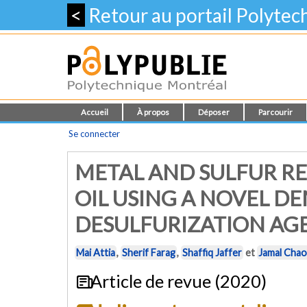
<
Retour au portail Polyte
Accueil
À propos
Déposer
Parcourir
Se connecter
METAL AND SULFUR R
OIL USING A NOVEL D
DESULFURIZATION AG
Mai Attia
,
Sherif Farag
,
Shaffiq Jaffer
et
Jamal Chao
Article de revue (2020)