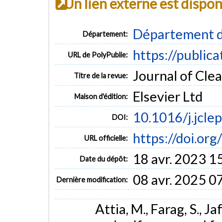
Un lien externe est dispo
Département d
Département:
https://public
URL de PolyPublie:
Journal of Clea
Titre de la revue:
Elsevier Ltd
Maison d'édition:
10.1016/j.jcl
DOI:
https://doi.or
URL officielle:
18 avr. 2023 1
Date du dépôt:
08 avr. 2025 0
Dernière modification:
Attia, M., Farag, S., Ja