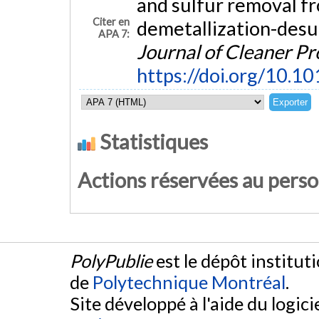
and sulfur removal fr
Citer en
demetallization-desul
APA 7:
Journal of Cleaner P
https://doi.org/10.1
Statistiques
Actions réservées au pers
PolyPublie
est le dépôt institut
de
Polytechnique Montréal
.
Site développé à l'aide du logicie