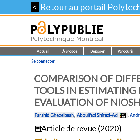
<
Retour au portail Polyte
Accueil
À propos
Déposer
Parcourir
Se connecter
COMPARISON OF DIFFE
TOOLS IN ESTIMATING
EVALUATION OF NIOSH
Farshid Ghezelbash
,
Aboulfazl Shirazi-Adl
,
Andr
Article de revue (2020)