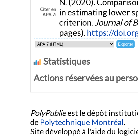
N. (2020). Comparison 
Citer en
in estimating lower s
APA 7:
criterion.
Journal of 
pages).
https://doi.o
Statistiques
Actions réservées au pers
PolyPublie
est le dépôt institut
de
Polytechnique Montréal
.
Site développé à l'aide du logicie