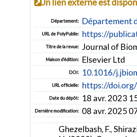
Un lien externe est dispo
Département d
Département:
https://public
URL de PolyPublie:
Journal of Bio
Titre de la revue:
Elsevier Ltd
Maison d'édition:
10.1016/j.jbi
DOI:
https://doi.or
URL officielle:
18 avr. 2023 1
Date du dépôt:
08 avr. 2025 0
Dernière modification:
Ghezelbash, F., Shiraz