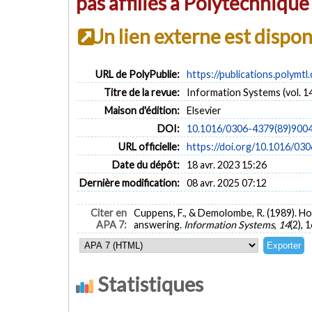
pas affiliés à Polytechniqu
Un lien externe est dispo
URL de PolyPublie:
https://publications.polymtl
Titre de la revue:
Information Systems (vol. 14
Maison d'édition:
Elsevier
DOI:
10.1016/0306-4379(89)900
URL officielle:
https://doi.org/10.1016/
Date du dépôt:
18 avr. 2023 15:26
Dernière modification:
08 avr. 2025 07:12
Citer en
Cuppens, F., & Demolombe, R. (1989). Ho
APA 7:
answering.
Information Systems
,
14
(2), 
Statistiques