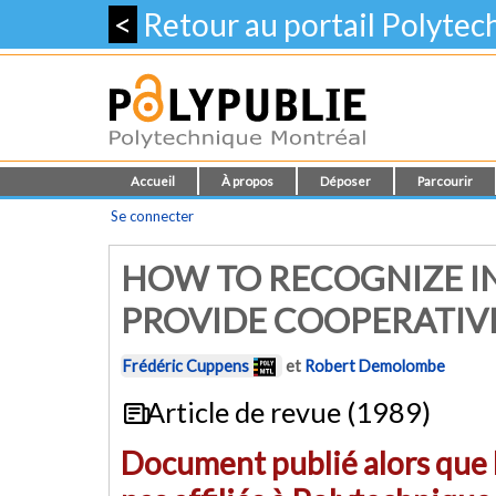
<
Retour au portail Polyte
Accueil
À propos
Déposer
Parcourir
Se connecter
HOW TO RECOGNIZE IN
PROVIDE COOPERATIV
Frédéric Cuppens
et
Robert Demolombe
Article de revue (1989)
Document publié alors que l