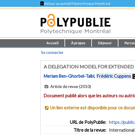
<
Retour au portail Polytechnique Montréal
Accueil
À propos
Déposer
Parcou
Se connecter
A DELEGATION MODEL FOR EXTENDED
Meriam Ben-Ghorbel-Talbi
,
Frédéric Cuppens
Article de revue (2010)
Document publié alors que les auteurs ou autric
Un lien externe est disponible pour ce doc
URL de PolyPublie:
https://publi
Titre de la revue:
International 