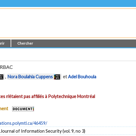
rir
Chercher
 RBAC
,
Nora Boulahia Cuppens
et
Adel Bouhoula
es n'étaient pas affiliés à Polytechnique Montréal
ument
cations.polymtl.ca/46459/
Journal of Information Security (vol. 9, no 3)