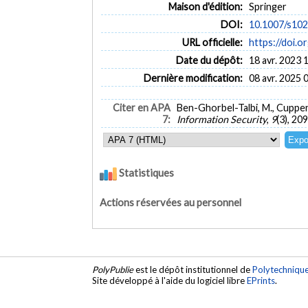
Maison d'édition:
Springer
DOI:
10.1007/s10
URL officielle:
https://doi.
Date du dépôt:
18 avr. 2023 
Dernière modification:
08 avr. 2025 
Citer en APA
Ben-Ghorbel-Talbi, M., Cuppen
7:
Information Security
,
9
(3), 20
Statistiques
Actions réservées au personnel
PolyPublie
est le dépôt institutionnel de
Polytechniqu
Site développé à l'aide du logiciel libre
EPrints
.