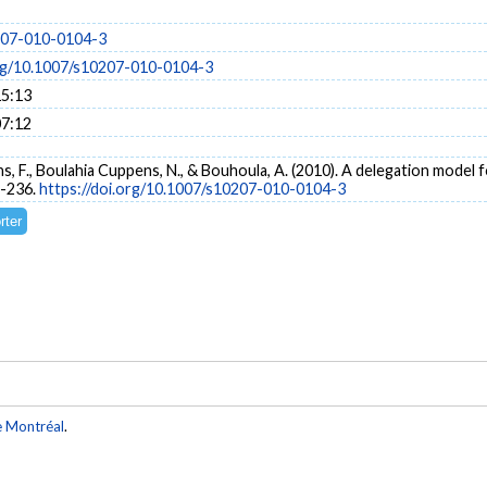
207-010-0104-3
org/10.1007/s10207-010-0104-3
15:13
07:12
s, F., Boulahia Cuppens, N., & Bouhoula, A. (2010). A delegation mode
9-236.
https://doi.org/10.1007/s10207-010-0104-3
e Montréal
.