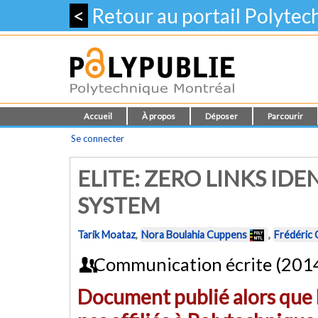
<
Retour au portail Polyte
Accueil
À propos
Déposer
Parcourir
Se connecter
ELITE: ZERO LINKS I
SYSTEM
Tarik Moataz
,
Nora Boulahia Cuppens
,
Frédéric
Communication écrite (201
Document publié alors que l