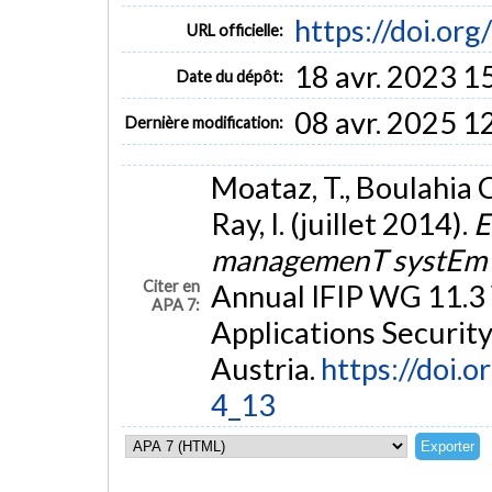
https://doi.o
URL officielle:
18 avr. 2023 1
Date du dépôt:
08 avr. 2025 1
Dernière modification:
Moataz, T., Boulahia Cu
Ray, I. (juillet 2014).
E
managemenT systEm
Citer en
Annual IFIP WG 11.3
APA 7:
Applications Securit
Austria.
https://doi.
4_13