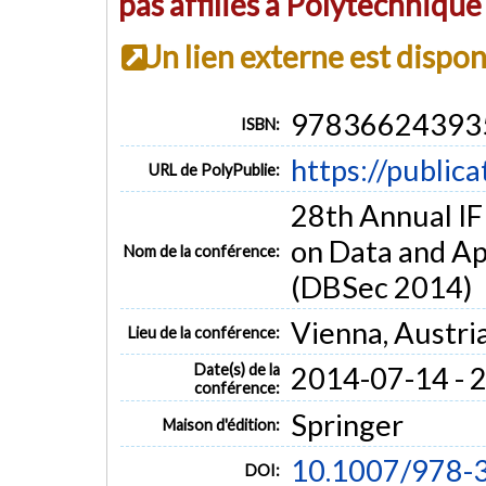
pas affiliés à Polytechniqu
Un lien externe est dispo
97836624393
ISBN:
https://public
URL de PolyPublie:
28th Annual I
on Data and Ap
Nom de la conférence:
(DBSec 2014)
Vienna, Austri
Lieu de la conférence:
Date(s) de la
2014-07-14 - 
conférence:
Springer
Maison d'édition:
10.1007/978-
DOI: