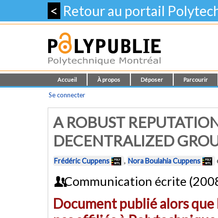
<
Retour au portail Polyte
Accueil
À propos
Déposer
Parcourir
Se connecter
A ROBUST REPUTATIO
DECENTRALIZED GRO
Frédéric Cuppens
,
Nora Boulahia Cuppens
Communication écrite (200
Document publié alors que l