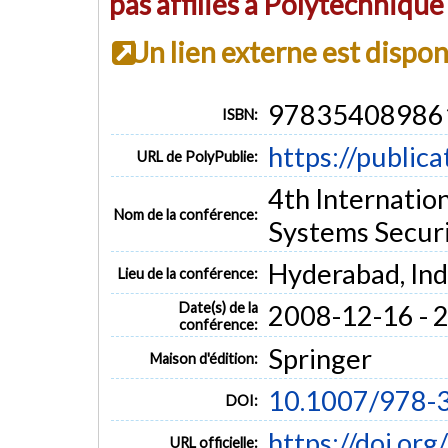
pas affiliés à Polytechniqu
Un lien externe est dispo
97835408986
ISBN:
https://public
URL de PolyPublie:
4th Internatio
Nom de la conférence:
Systems Securi
Hyderabad, Ind
Lieu de la conférence:
Date(s) de la
2008-12-16 - 
conférence:
Springer
Maison d'édition:
10.1007/978-
DOI:
https://doi.o
URL officielle: