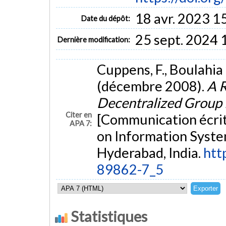
18 avr. 2023 1
Date du dépôt:
25 sept. 2024 
Dernière modification:
Cuppens, F., Boulahia 
(décembre 2008).
A R
Decentralized Grou
Citer en
[Communication écrit
APA 7:
on Information Syste
Hyderabad, India.
htt
89862-7_5
Statistiques