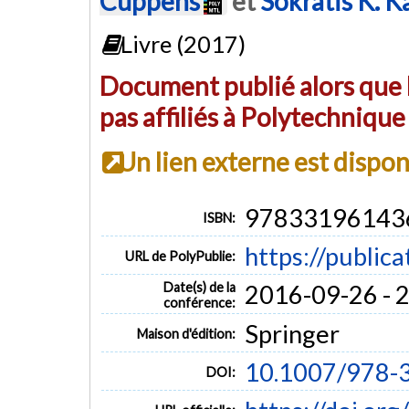
Cuppens
et
Sokratis K. K
Livre (2017)
Document publié alors que l
pas affiliés à Polytechniqu
Un lien externe est dispo
97833196143
ISBN:
https://public
URL de PolyPublie:
Date(s) de la
2016-09-26 - 
conférence:
Springer
Maison d'édition:
10.1007/978-
DOI: