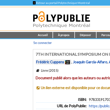
<
Retour au portail Polytechnique Montréal
Accueil
À propos
Déposer
Parcou
Se connecter
7TH INTERNATIONAL SYMPOSIUM ON F
Frédéric Cuppens
,
Joaquín García-Alfaro
,
Livre (2015)
Document publié alors que les auteurs ou autric
Un lien externe est disponible pour ce doc
ISBN:
9783319170
URL de PolyPublie:
https://publi