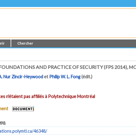
rir
Chercher
OUNDATIONS AND PRACTICE OF SECURITY (FPS 2014), M
A. Nur Zincir-Heywood
et
Philip W. L. Fong
(édit.)
es n'étaient pas affiliés à Polytechnique Montréal
ument
398
cations.polymtl.ca/46348/