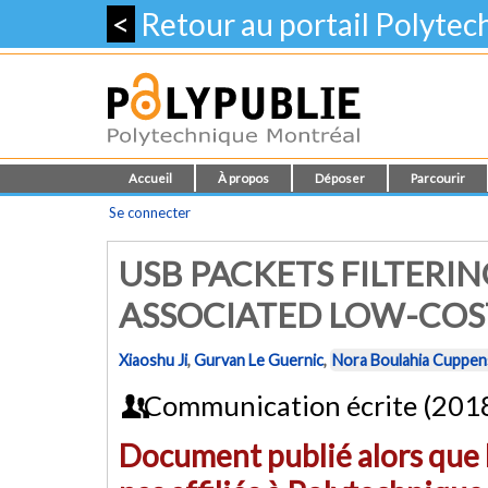
<
Retour au portail Polyte
Accueil
À propos
Déposer
Parcourir
Se connecter
USB PACKETS FILTERIN
ASSOCIATED LOW-CO
Xiaoshu Ji
,
Gurvan Le Guernic
,
Nora Boulahia Cuppen
Communication écrite (201
Document publié alors que l