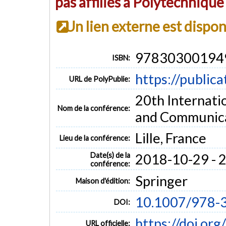
pas affiliés à Polytechniqu
Un lien externe est dispo
97830300194
ISBN:
https://public
URL de PolyPublie:
20th Internati
Nom de la conférence:
and Communica
Lille, France
Lieu de la conférence:
Date(s) de la
2018-10-29 - 
conférence:
Springer
Maison d'édition:
10.1007/978-
DOI:
https://doi.o
URL officielle: