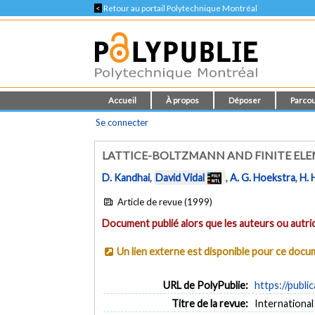
<
Retour au portail Polytechnique Montréal
Accueil
À propos
Déposer
Parcou
Se connecter
LATTICE-BOLTZMANN AND FINITE ELEM
D. Kandhai
,
David Vidal
,
A. G. Hoekstra
,
H. 
Article de revue (1999)
Document publié alors que les auteurs ou autric
Un lien externe est disponible pour ce doc
URL de PolyPublie:
https://publi
Titre de la revue:
International