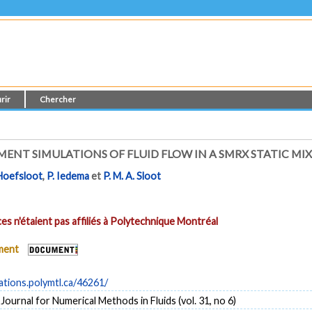
rir
Chercher
ENT SIMULATIONS OF FLUID FLOW IN A SMRX STATIC MI
Hoefsloot
,
P. Iedema
et
P. M. A. Sloot
es n'étaient pas affiliés à Polytechnique Montréal
ument
cations.polymtl.ca/46261/
 Journal for Numerical Methods in Fluids (vol. 31, no 6)