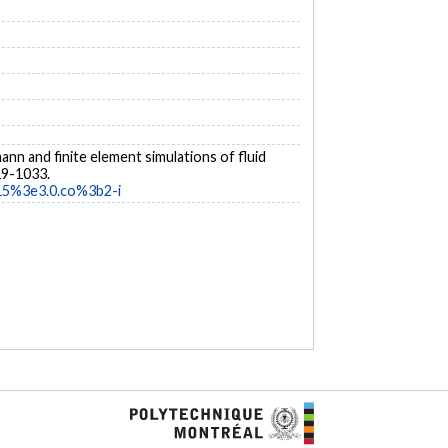
zmann and finite element simulations of fluid
19-1033.
15%3e3.0.co%3b2-i