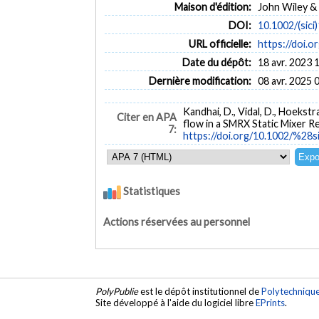
Maison d'édition:
John Wiley & 
DOI:
10.1002/(sic
URL officielle:
https://doi.
Date du dépôt:
18 avr. 2023 
Dernière modification:
08 avr. 2025 
Kandhai, D., Vidal, D., Hoekstr
Citer en APA
flow in a SMRX Static Mixer R
7:
https://doi.org/10.1002/%
Statistiques
Actions réservées au personnel
PolyPublie
est le dépôt institutionnel de
Polytechniqu
Site développé à l'aide du logiciel libre
EPrints
.