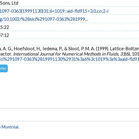
Sons, Ltd
i)1097-0363(19991130)31:6<1019::aid-fld915>3.0.co;2-i
org/10.1002/%28sici%291097-0363%281999...
15:22
07:12
a, A. G., Hoefsloot, H., Iedema, P., & Sloot, P. M. A. (1999). Lattice-Bolt
eactor.
International Journal for Numerical Methods in Fluids
,
31
(6), 10
28sici%291097-0363%2819991130%2931%3a6%3c1019%3a%3aaid-fld9
e Montréal
.