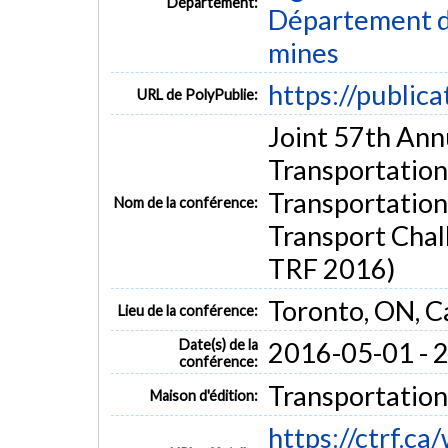
Département:
Département de
mines
https://public
URL de PolyPublie:
Joint 57th Ann
Transportatio
Transportatio
Nom de la conférence:
Transport Chal
TRF 2016)
Toronto, ON, 
Lieu de la conférence:
Date(s) de la
2016-05-01 - 
conférence:
Transportatio
Maison d'édition:
https://ctrf.ca