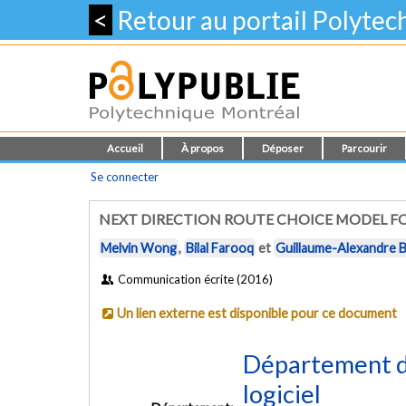
<
Retour au portail Polyte
Accueil
À propos
Déposer
Parcourir
Se connecter
NEXT DIRECTION ROUTE CHOICE MODEL FO
Melvin Wong
,
Bilal Farooq
et
Guillaume-Alexandre B
Communication écrite (2016)
Un lien externe est disponible pour ce document
Département de
logiciel