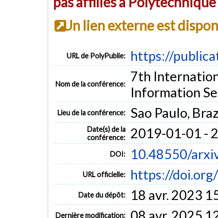
pas affiliés à Polytechniqu
Un lien externe est dispo
https://public
URL de PolyPublie:
7th Internatio
Nom de la conférence:
Information Se
Sao Paulo, Braz
Lieu de la conférence:
Date(s) de la
2019-01-01 - 
conférence:
10.48550/arxi
DOI:
https://doi.or
URL officielle:
18 avr. 2023 1
Date du dépôt:
08 avr. 2025 1
Dernière modification: