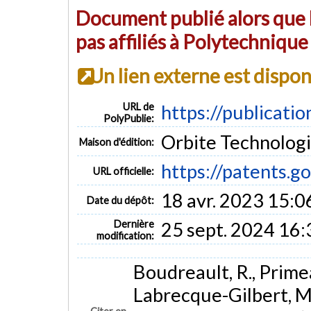
Document publié alors que l
pas affiliés à Polytechniqu
Un lien externe est dispo
URL de
https://publicati
PolyPublie:
Orbite Technologi
Maison d'édition:
https://patents.
URL officielle:
18 avr. 2023 15:0
Date du dépôt:
Dernière
25 sept. 2024 16:
modification:
Boudreault, R., Primeau
Labrecque-Gilbert, M