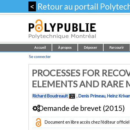
<
Retour au portail Polyte
Accueil
À propos
Déposer
Parcourir
Se connecter
PROCESSES FOR RECO
ELEMENTS AND RARE 
Richard Boudreault
,
Denis Primeau
,
Heinz Kriva
Demande de brevet (2015)
Document en libre accès chez l'éditeur officiel