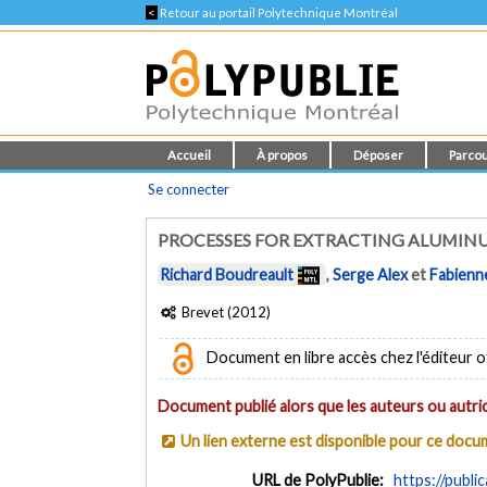
<
Retour au portail Polytechnique Montréal
Accueil
À propos
Déposer
Parcou
Se connecter
PROCESSES FOR EXTRACTING ALUMIN
Richard Boudreault
,
Serge Alex
et
Fabienn
Brevet (2012)
Document en libre accès chez l'éditeur of
Document publié alors que les auteurs ou autric
Un lien externe est disponible pour ce doc
URL de PolyPublie:
https://publi