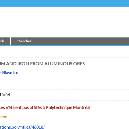
rir
Chercher
UM AND IRON FROM ALUMINOUS ORES
e Biasotto
ficiel
es n'étaient pas affiliés à Polytechnique Montréal
ument
cations.polymtl.ca/46018/