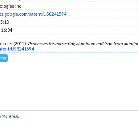
ologies Inc
nts.google.com/patent/US8241594
15:10
 16:34
otto, F. (2012).
Processes for extracting aluminum and iron from alumin
patent/US8241594
e Montréal
.