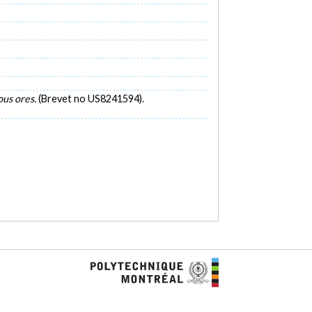
ous ores.
(Brevet no US8241594).