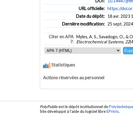
DOI:
10.14447/jnm
URL officielle:
https://doi.o
Date du dépôt:
18 avr. 2023 
Dernière modification:
25 sept. 2024
Citer en APA
Myles, A. S., Savadogo, O., &
7:
Electrochemical Systems
,
22
(
Statistiques
Actions réservées au personnel
PolyPublie
est le dépôt institutionnel de
Polytechniqu
Site développé à l'aide du logiciel libre
EPrints
.