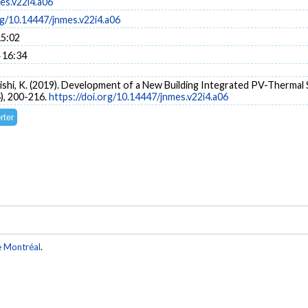
es.v22i4.a06
rg/10.14447/jnmes.v22i4.a06
15:02
 16:34
 Oishi, K. (2019). Development of a New Building Integrated PV-Thermal
4), 200-216.
https://doi.org/10.14447/jnmes.v22i4.a06
e Montréal
.