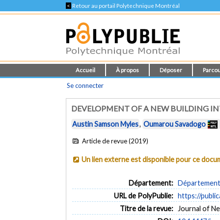
<
Retour au portail Polytechnique Montréal
Accueil
À propos
Déposer
Parcou
Se connecter
DEVELOPMENT OF A NEW BUILDING I
Austin Samson Myles
,
Oumarou Savadogo
Article de revue (2019)
Un lien externe est disponible pour ce doc
Département:
Département 
URL de PolyPublie:
https://publi
Titre de la revue:
Journal of Ne