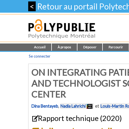
<
Retour au portail Polyte
Accueil
À propos
Déposer
Parcourir
Se connecter
ON INTEGRATING PAT
AND TECHNOLOGIST S
CENTER
Dina Bentayeb
,
Nadia Lahrichi
et
Louis-Martin R
Rapport technique (2020)