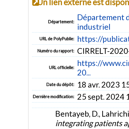
Un lien externe est dispo
Département d
Département:
industriel
https://public
URL de PolyPublie:
CIRRELT-2020
Numéro du rapport:
https://www.cir
URL officielle:
20...
18 avr. 2023 1
Date du dépôt:
25 sept. 2024 
Dernière modification:
Bentayeb, D., Lahrichi
integrating patients 