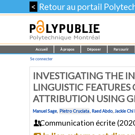
<
Retour au portail Polyte
Accueil
À propos
Déposer
Parcourir
Se connecter
INVESTIGATING THE I
LINGUISTIC FEATURES
ATTRIBUTION USING 
Manuel Sage
,
Pietro Cruciata
,
Raed Abdo
,
Jackie Chi
Communication écrite (202