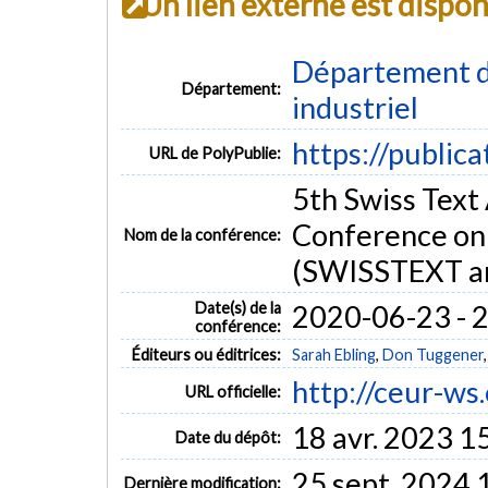
Un lien externe est dispo
Département d
Département:
industriel
https://public
URL de PolyPublie:
5th Swiss Text
Conference on
Nom de la conférence:
(SWISSTEXT a
Date(s) de la
2020-06-23 - 
conférence:
Éditeurs ou éditrices:
Sarah Ebling
,
Don Tuggener
http://ceur-ws
URL officielle:
18 avr. 2023 1
Date du dépôt:
25 sept. 2024 
Dernière modification: