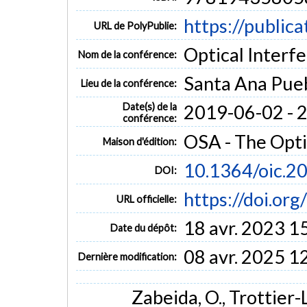
https://public
URL de PolyPublie:
Optical Interf
Nom de la conférence:
Santa Ana Pue
Lieu de la conférence:
Date(s) de la
2019-06-02 - 
conférence:
OSA - The Opti
Maison d'édition:
10.1364/oic.2
DOI:
https://doi.or
URL officielle:
18 avr. 2023 1
Date du dépôt:
08 avr. 2025 1
Dernière modification:
Zabeida, O., Trottier-