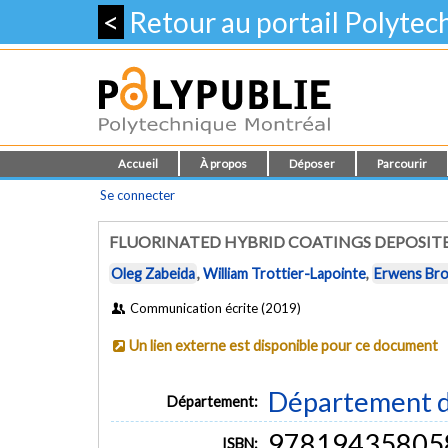
<
Retour au portail Polyte
Accueil
À propos
Déposer
Parcourir
Se connecter
FLUORINATED HYBRID COATINGS DEPOSITE
Oleg Zabeida
,
William Trottier-Lapointe
,
Erwens Bro
Communication écrite (2019)
Un lien externe est disponible pour ce document
Département d
Département:
97819435805
ISBN: