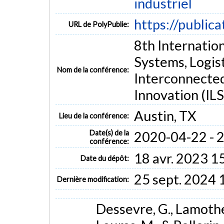
industriel
https://public
URL de PolyPublie:
8th Internatio
Systems, Logis
Nom de la conférence:
Interconnected
Innovation (IL
Austin, TX
Lieu de la conférence:
Date(s) de la
2020-04-22 - 
conférence:
18 avr. 2023 1
Date du dépôt:
25 sept. 2024 
Dernière modification:
Dessevre, G., Lamothe,