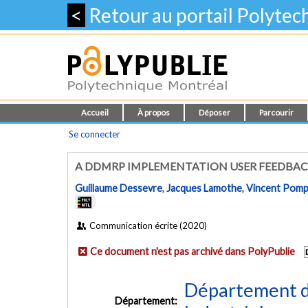
<
Retour au portail Polyte
Accueil
À propos
Déposer
Parcourir
Se connecter
A DDMRP IMPLEMENTATION USER FEEDBACK
Guillaume Dessevre
,
Jacques Lamothe
,
Vincent Pom
Communication écrite (2020)
Ce document n'est pas archivé dans PolyPublie
Département d
Département: