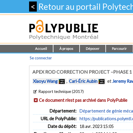
<
Retour au portail Polyte
Accueil
À propos
Déposer
Parcourir
Se connecter
APEX ROD CORRECTION PROJECT –PHASE 1
Xiaoyu Wang
,
Carl-Éric Aubin
et
Jeremy Ra
Rapport technique (2017)
Ce document n'est pas archivé dans PolyPublie
Département:
Département de génie méca
URL de PolyPublie:
https://publications.polymtl
Date du dépôt:
18 avr. 2023 15:05