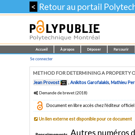
<
Retour au portail Polyte
Accueil
À propos
Déposer
Parcourir
Se connecter
METHOD FOR DETERMINING A PROPERTY O
Jean Provost
,
Anikitos Garofalakis
,
Mathieu Pe
Demande de brevet (2018)
Document en libre accès chez l'éditeur officiel
Un lien externe est disponible pour ce document
Autres numéros 
Renseignements