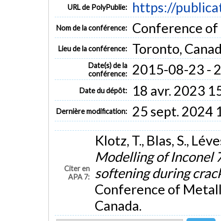
https://public
URL de PolyPublie:
Conference of
Nom de la conférence:
Toronto, Cana
Lieu de la conférence:
Date(s) de la
2015-08-23 - 
conférence:
18 avr. 2023 1
Date du dépôt:
25 sept. 2024 
Dernière modification:
Klotz, T., Blas, S., Lé
Modelling of Inconel 7
Citer en
softening during cra
APA 7:
Conference of Metal
Canada.