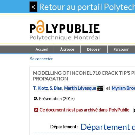
<
Retour au portail Polyte
Accueil
À propos
Déposer
Parcourir
Se connecter
MODELLING OF INCONEL 718 CRACK TIP'S 
PROPAGATION
T. Klotz
,
S. Blas
,
Martin Lévesque
et
Myriam Bro
Présentation (2015)
Ce document n'est pas archivé dans PolyPublie
Département d
Département: