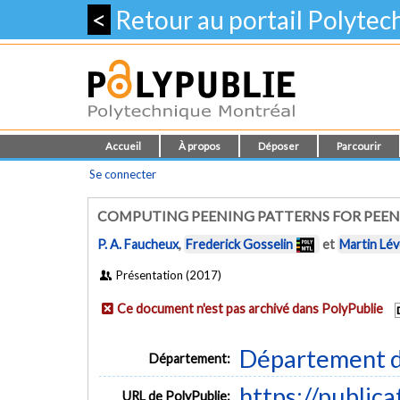
<
Retour au portail Polyte
Accueil
À propos
Déposer
Parcourir
Se connecter
COMPUTING PEENING PATTERNS FOR PEE
P. A. Faucheux
,
Frederick Gosselin
et
Martin Lé
Présentation (2017)
Ce document n'est pas archivé dans PolyPublie
Département d
Département:
https://public
URL de PolyPublie: