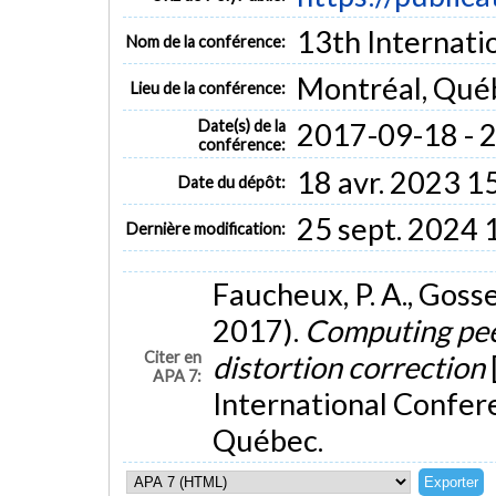
13th Internati
Nom de la conférence:
Montréal, Qué
Lieu de la conférence:
Date(s) de la
2017-09-18 - 
conférence:
18 avr. 2023 1
Date du dépôt:
25 sept. 2024 
Dernière modification:
Faucheux, P. A., Gosse
2017).
Computing pee
Citer en
distortion correction
APA 7:
International Confer
Québec.