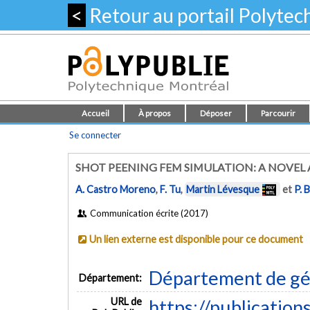
<
Retour au portail Polyte
Accueil
À propos
Déposer
Parcourir
Se connecter
SHOT PEENING FEM SIMULATION: A NOVEL
A. Castro Moreno
,
F. Tu
,
Martin Lévesque
et
P. 
Communication écrite (2017)
Un lien externe est disponible pour ce document
Département de gé
Département:
URL de
https://publication