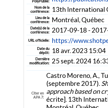
PolyPublie:
Nom de la
13th International
conférence:
Lieu de la
Montréal, Québec
conférence:
Date(s) de la
2017-09-18 - 2017
conférence:
https://www.shotp
URL officielle:
Date du
18 avr. 2023 15:04
dépôt:
Dernière
25 sept. 2024 16:3
modification:
Castro Moreno, A., Tu,
(septembre 2017).
Sh
approach based on cry
Citer en
APA 7:
écrite]. 13th Interna
Montréal, Québec.