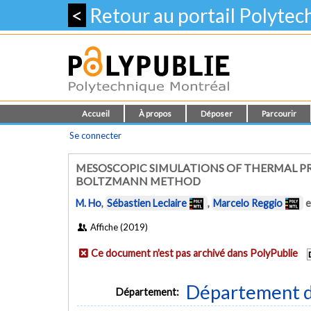
<
Retour au portail Polyte
Accueil
À propos
Déposer
Parcourir
Se connecter
MESOSCOPIC SIMULATIONS OF THERMAL PR
BOLTZMANN METHOD
M. Ho
,
Sébastien Leclaire
,
Marcelo Reggio
e
Affiche (2019)
Ce document n'est pas archivé dans PolyPublie
Département d
Département: