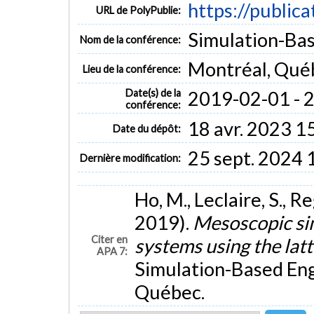
https://public
URL de PolyPublie:
Simulation-Bas
Nom de la conférence:
Montréal, Qué
Lieu de la conférence:
Date(s) de la
2019-02-01 - 
conférence:
18 avr. 2023 1
Date du dépôt:
25 sept. 2024 
Dernière modification:
Ho, M., Leclaire, S., Re
2019).
Mesoscopic sim
Citer en
systems using the la
APA 7:
Simulation-Based Eng
Québec.