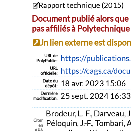
Rapport technique (2015)
Document publié alors que l
pas affiliés à Polytechniqu
Un lien externe est dispo
URL de
https://publication
PolyPublie:
URL
https://cags.ca/do
officielle:
Date du
18 avr. 2023 15:06
dépôt:
Dernière
25 sept. 2024 16:33
modification:
Brodeur, L.-F., Darveau, J.
Citer
Péloquin, J.-F., Tombari, 
en
APA