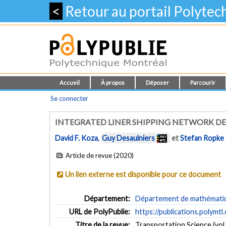
<
Retour au portail Polyte
Accueil
À propos
Déposer
Parcourir
Se connecter
INTEGRATED LINER SHIPPING NETWORK D
David F. Koza
,
Guy Desaulniers
et
Stefan Ropke
Article de revue (2020)
Un lien externe est disponible pour ce document
Département:
Département de mathématiqu
URL de PolyPublie:
https://publications.polymtl
Titre de la revue:
Transportation Science (vol.