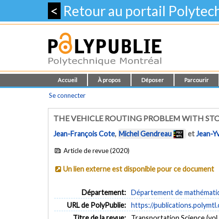
<
Retour au portail Polyte
Accueil
À propos
Déposer
Parcourir
Se connecter
THE VEHICLE ROUTING PROBLEM WITH ST
Jean-François Cote
,
Michel Gendreau
et
Jean-Y
Article de revue (2020)
Un lien externe est disponible pour ce document
Département:
Département de mathématiqu
URL de PolyPublie:
https://publications.polymtl
Titre de la revue:
Transportation Science (vol.