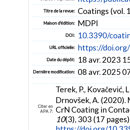
Coatings (vol. 1
Titre de la revue:
MDPI
Maison d'édition:
10.3390/coat
DOI:
https://doi.o
URL officielle:
18 avr. 2023 1
Date du dépôt:
08 avr. 2025 0
Dernière modification:
Terek, P., Kovačević, L.,
Drnovšek, A. (2020). 
Citer en
CrN Coating in Conta
APA 7:
10
(3), 303 (17 pages)
https://doi.org/10.