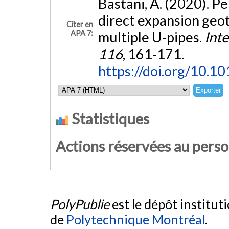
Bastani, A. (2020). P
direct expansion geo
Citer en
APA 7:
multiple U-pipes.
Inte
116
, 161-171.
https://doi.org/10.10
Statistiques
Actions réservées au pers
PolyPublie
est le dépôt institut
de
Polytechnique Montréal
.