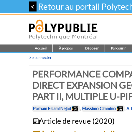
<
Retour au portail Polyte
Accueil
À propos
Déposer
Parcourir
Se connecter
PERFORMANCE COMPAR
DIRECT EXPANSION G
PART II, MULTIPLE U-PI
Parham Eslami Nejad
,
Massimo Cimmino
,
A.
Article de revue (2020)