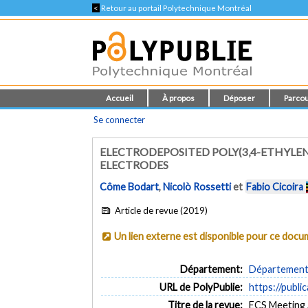
<
Retour au portail Polytechnique Montréal
Accueil
À propos
Déposer
Parcou
Se connecter
ELECTRODEPOSITED POLY(3,4-ETHYLE
ELECTRODES
Côme Bodart
,
Nicolò Rossetti
et
Fabio Cicoira
Article de revue (2019)
Un lien externe est disponible pour ce doc
Département:
Département 
URL de PolyPublie:
https://publi
Titre de la revue:
ECS Meeting 