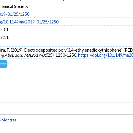
hemical Society
019-01/25/1250
org/10.1149/ma2019-01/25/1250
15:01
07:11
coira, F. (2019). Electrodeposited poly(3,4-ethylenedioxythiophene) (P
g Abstracts
,
MA2019-01
(25), 1250-1250.
https://doi.org/10.1149/ma
e Montréal
.