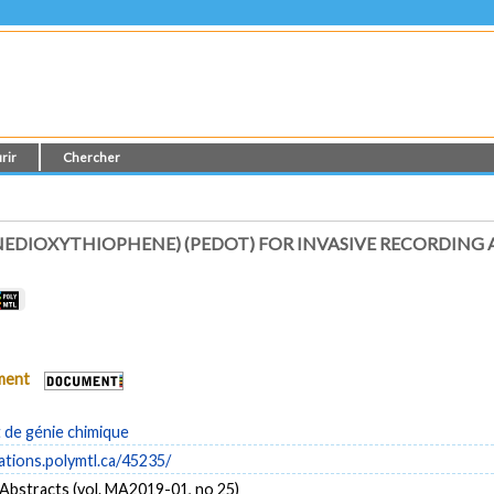
rir
Chercher
NEDIOXYTHIOPHENE) (PEDOT) FOR INVASIVE RECORDING
ument
de génie chimique
cations.polymtl.ca/45235/
Abstracts (vol. MA2019-01, no 25)