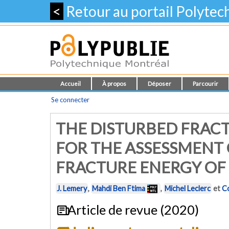
<
Retour au portail Polyte
Accueil
À propos
Déposer
Parcourir
Se connecter
THE DISTURBED FRAC
FOR THE ASSESSMENT 
FRACTURE ENERGY OF
J. Lemery
,
Mahdi Ben Ftima
,
Michel Leclerc
et
C
Article de revue (2020)