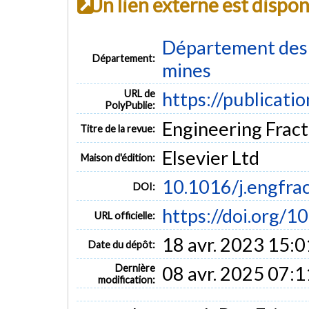
Un lien externe est dispo
Département des g
Département:
mines
URL de
https://publicati
PolyPublie:
Engineering Fract
Titre de la revue:
Elsevier Ltd
Maison d'édition:
10.1016/j.engfr
DOI:
https://doi.org/
URL officielle:
18 avr. 2023 15:0
Date du dépôt:
Dernière
08 avr. 2025 07:1
modification: