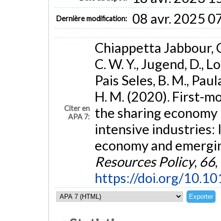
08 avr. 2025 0
Dernière modification:
Chiappetta Jabbour, C.
C. W. Y., Jugend, D., 
Pais Seles, B. M., Paul
H. M. (2020). First-mo
Citer en
the sharing economy i
APA 7:
intensive industries: 
economy and emerging
Resources Policy
,
66
,
https://doi.org/10.1