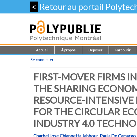
<
Retour au portail Polyte
Accueil
À propos
Déposer
Parcourir
Se connecter
FIRST-MOVER FIRMS I
THE SHARING ECONOM
RESOURCE-INTENSIVE 
FOR THE CIRCULAR E
INDUSTRY 4.0 TECHNO
Charbel Jose Chiappetta Jabbour
,
Paula De Camargo F