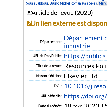
Sousa Jabbour
,
Bruno Michel Roman Pais Seles
,
Marc
Article de revue (2020)
Un lien externe est dispo
Département d
Département:
industriel
https://public
URL de PolyPublie:
Resources Polic
Titre de la revue:
Elsevier Ltd
Maison d'édition:
10.1016/j.res
DOI:
https://doi.or
URL officielle:
18 avr. 2023 1
Date du dépôt: